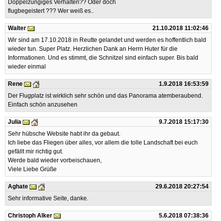
Doppelzüngiges Verhalten?? Oder doch
flugbegeistert ??? Wer weiß es..
Walter
21.10.2018 11:02:46
Wir sind am 17.10.2018 in Reutte gelandet und werden es hoffentlich bald
wieder tun. Super Platz. Herzlichen Dank an Herrn Huter für die
Informationen. Und es stimmt, die Schnitzel sind einfach super. Bis bald
wieder einmal
Rene
1.9.2018 16:53:59
Der Flugplatz ist wirklich sehr schön und das Panorama atemberaubend.
Einfach schön anzusehen
Julia
9.7.2018 15:17:30
Sehr hübsche Website habt ihr da gebaut.
Ich liebe das Fliegen über alles, vor allem die tolle Landschaft bei euch
gefällt mir richtig gut.
Werde bald wieder vorbeischauen,
Viele Liebe Grüße
Aghate
29.6.2018 20:27:54
Sehr informative Seite, danke.
Christoph Alker
5.6.2018 07:38:36