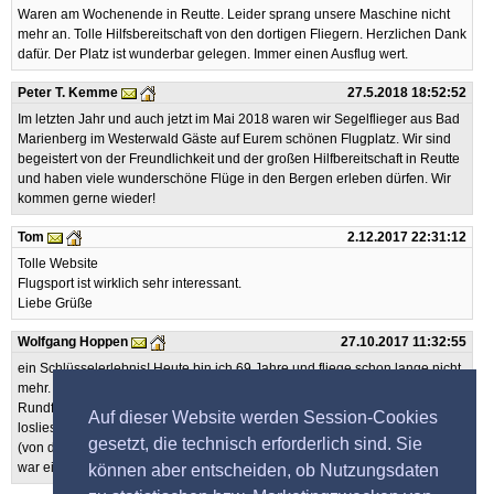
Waren am Wochenende in Reutte. Leider sprang unsere Maschine nicht
mehr an. Tolle Hilfsbereitschaft von den dortigen Fliegern. Herzlichen Dank
dafür. Der Platz ist wunderbar gelegen. Immer einen Ausflug wert.
Peter T. Kemme
27.5.2018 18:52:52
Im letzten Jahr und auch jetzt im Mai 2018 waren wir Segelflieger aus Bad
Marienberg im Westerwald Gäste auf Eurem schönen Flugplatz. Wir sind
begeistert von der Freundlichkeit und der großen Hilfbereitschaft in Reutte
und haben viele wunderschöne Flüge in den Bergen erleben dürfen. Wir
kommen gerne wieder!
Tom
2.12.2017 22:31:12
Tolle Website
Flugsport ist wirklich sehr interessant.
Liebe Grüße
Wolfgang Hoppen
27.10.2017 11:32:55
ein Schlüsselerlebnis! Heute bin ich 69 Jahre und fliege schon lange nicht
mehr. Aber... zur Fliegerei kam ich mit 30 Jahren durch einen Segel-
Rundflug an Eurem Platz. Ich war so faziniert, dass es mich nicht mehr
Auf dieser Website werden Session-Cookies
loslies. Meine Ausbildung machte ich danach beim Luftfahrtverein Essen
gesetzt, die technisch erforderlich sind. Sie
(von dort habt ihr eine Winde erworben!) und flog dort viele, viele Jahre. Es
war eine wunderbar schöne Zeit.
können aber entscheiden, ob Nutzungsdaten